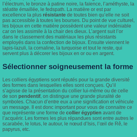
l’électrum, le bronze à patine noire, la faïence, l’améthyste, la
stéatite émaillée, le fedspath. La matière or est par
excellence la plus
résistante
de toutes bien qu’elle ne soit
pas accessible à toutes les bourses. Du point de vue culturel,
les bijoux en cette matière possèdent une valeur indéniable
car on les assimile à la chair des dieux. L’argent suit l’or
dans le classement des matériaux les plus résistants
employés dans la confection de bijoux. Ensuite viennent le
lapis-lazuli, la cornaline, la turquoise et tout le reste, qui
servent plus à décorer les bijoux en or ou en argent.
Sélectionner soigneusement la forme
Les colliers égyptiens sont réputés pour la grande diversité
des formes dans lesquelles elles sont conçues. Qu’il
s’agisse de la présentation du collier lui-même ou de celle
de son
pendentif
, on distingue une grande pluralité de
symboles. Chacun d’entre eux a une signification et véhicule
un message. Il est donc important pour vous de connaitre ce
que représente une forme de
collier égyptien
avant de
l’acquérir. Les formes les plus répandues sont entre autres le
scarabée, le lotus, le autour, le nœud d’Isis, l’œil de Rê, le
papyrus, etc.