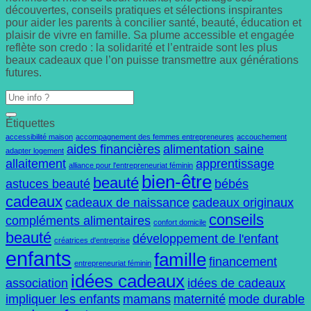
découvertes, conseils pratiques et sélections inspirantes
pour aider les parents à concilier santé, beauté, éducation et
plaisir de vivre en famille. Sa plume accessible et engagée
reflète son credo : la solidarité et l’entraide sont les plus
beaux cadeaux que l’on puisse transmettre aux générations
futures.
Étiquettes
accessibilité maison
accompagnement des femmes entrepreneures
accouchement
aides financières
alimentation saine
adapter logement
allaitement
apprentissage
alliance pour l'entrepreneuriat féminin
bien-être
beauté
astuces beauté
bébés
cadeaux
cadeaux de naissance
cadeaux originaux
conseils
compléments alimentaires
confort domicile
beauté
développement de l'enfant
créatrices d'entreprise
enfants
famille
financement
entrepreneuriat féminin
idées cadeaux
association
idées de cadeaux
impliquer les enfants
mamans
maternité
mode durable