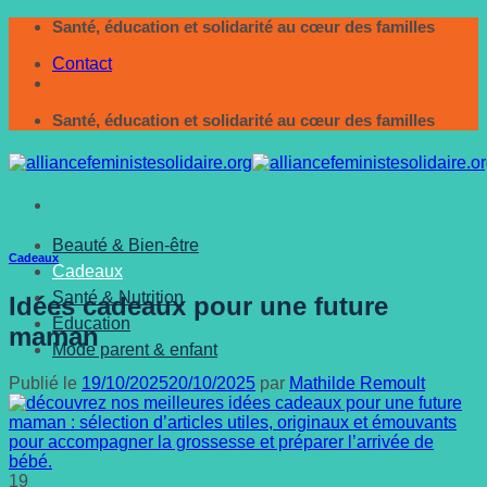
Passer
Santé, éducation et solidarité au cœur des familles
au
Contact
contenu
Santé, éducation et solidarité au cœur des familles
Beauté & Bien-être
Cadeaux
Cadeaux
Santé & Nutrition
Idées cadeaux pour une future
Éducation
maman
Mode parent & enfant
Publié le
19/10/2025
20/10/2025
par
Mathilde Remoult
19