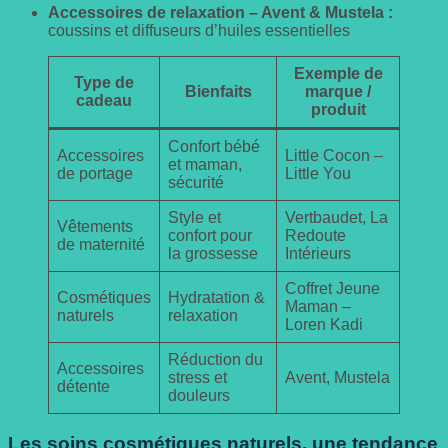
Accessoires de relaxation – Avent & Mustela :
coussins et diffuseurs d’huiles essentielles
Exemple de
Type de
Bienfaits
marque /
cadeau
produit
Confort bébé
Accessoires
Little Cocon –
et maman,
de portage
Little You
sécurité
Style et
Vertbaudet, La
Vêtements
confort pour
Redoute
de maternité
la grossesse
Intérieurs
Coffret Jeune
Cosmétiques
Hydratation &
Maman –
naturels
relaxation
Loren Kadi
Réduction du
Accessoires
stress et
Avent, Mustela
détente
douleurs
Les soins cosmétiques naturels, une tendance