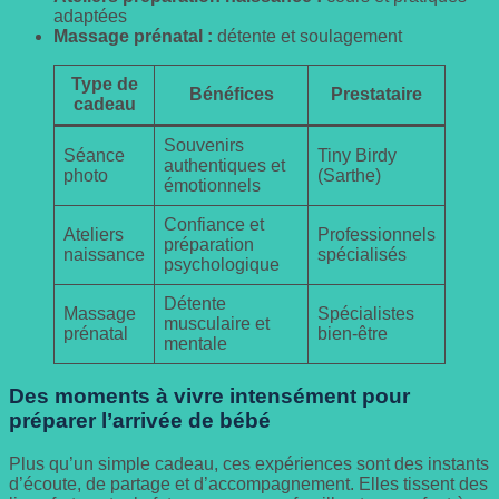
adaptées
Massage prénatal :
détente et soulagement
Type de
Bénéfices
Prestataire
cadeau
Souvenirs
Séance
Tiny Birdy
authentiques et
photo
(Sarthe)
émotionnels
Confiance et
Ateliers
Professionnels
préparation
naissance
spécialisés
psychologique
Détente
Massage
Spécialistes
musculaire et
prénatal
bien-être
mentale
Des moments à vivre intensément pour
préparer l’arrivée de bébé
Plus qu’un simple cadeau, ces expériences sont des instants
d’écoute, de partage et d’accompagnement. Elles tissent des