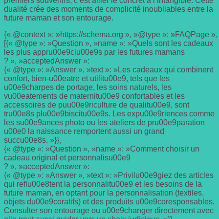
premiers souvenirs, c’est allier le concret à l’intangible. Cette
dualité crée des moments de complicité inoubliables entre la
future maman et son entourage.
{« @context »: »https://schema.org », »@type »: »FAQPage », 
[{« @type »: »Question », »name »: »Quels sont les cadeaux
les plus appru00e9ciu00e9s par les futures mamans
? », »acceptedAnswer »:
{« @type »: »Answer », »text »: »Les cadeaux qui combinent
confort, bien-u00eatre et utilitu00e9, tels que les
u00e9charpes de portage, les soins naturels, les
vu00eatements de maternitu00e9 confortables et les
accessoires de puu00e9riculture de qualitu00e9, sont
tru00e8s plu00e9biscitu00e9s. Les expu00e9riences comme
les su00e9ances photo ou les ateliers de pru00e9paration
u00e0 la naissance remportent aussi un grand
succu00e8s. »}},
{« @type »: »Question », »name »: »Comment choisir un
cadeau original et personnalisu00e9
? », »acceptedAnswer »:
{« @type »: »Answer », »text »: »Privilu00e9giez des articles
qui reflu00e8tent la personnalitu00e9 et les besoins de la
future maman, en optant pour la personnalisation (textiles,
objets du00e9coratifs) et des produits u00e9coresponsables.
Consulter son entourage ou u00e9changer directement avec