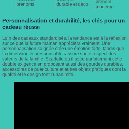
prénom
prénoms
durable et déco
moderne
Personnalisation et durabilité, les clés pour un
cadeau réussi
Loin des cadeaux standardisés, la tendance est à la réflexion
sur ce que la future maman appréciera vraiment. Une
personnalisation soignée crée une émotion forte, tandis que
la dimension écoresponsable rassure sur le respect des
valeurs de la famille. Scarlette.eu illustre parfaitement cette
double exigence en proposant aussi des gourdes durables,
accessoires de puériculture et autres objets pratiques dont la
qualité et le design font l’unanimité.