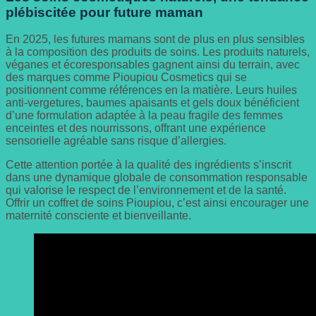
plébiscitée pour future maman
En 2025, les futures mamans sont de plus en plus sensibles
à la composition des produits de soins. Les produits naturels,
véganes et écoresponsables gagnent ainsi du terrain, avec
des marques comme Pioupiou Cosmetics qui se
positionnent comme références en la matière. Leurs huiles
anti-vergetures, baumes apaisants et gels doux bénéficient
d’une formulation adaptée à la peau fragile des femmes
enceintes et des nourrissons, offrant une expérience
sensorielle agréable sans risque d’allergies.
Cette attention portée à la qualité des ingrédients s’inscrit
dans une dynamique globale de consommation responsable
qui valorise le respect de l’environnement et de la santé.
Offrir un coffret de soins Pioupiou, c’est ainsi encourager une
maternité consciente et bienveillante.