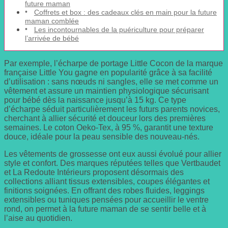
future maman
Coffrets et box : des cadeaux clés en main pour la future
maman comblée
Les incontournables de la puériculture pour préparer
l’arrivée de bébé
Par exemple, l’écharpe de portage Little Cocon de la marque
française Little You gagne en popularité grâce à sa facilité
d’utilisation : sans nœuds ni sangles, elle se met comme un
vêtement et assure un maintien physiologique sécurisant
pour bébé dès la naissance jusqu’à 15 kg. Ce type
d’écharpe séduit particulièrement les futurs parents novices,
cherchant à allier sécurité et douceur lors des premières
semaines. Le coton Oeko-Tex, à 95 %, garantit une texture
douce, idéale pour la peau sensible des nouveau-nés.
Les vêtements de grossesse ont eux aussi évolué pour allier
style et confort. Des marques réputées telles que Vertbaudet
et La Redoute Intérieurs proposent désormais des
collections alliant tissus extensibles, coupes élégantes et
finitions soignées. En offrant des robes fluides, leggings
extensibles ou tuniques pensées pour accueillir le ventre
rond, on permet à la future maman de se sentir belle et à
l’aise au quotidien.