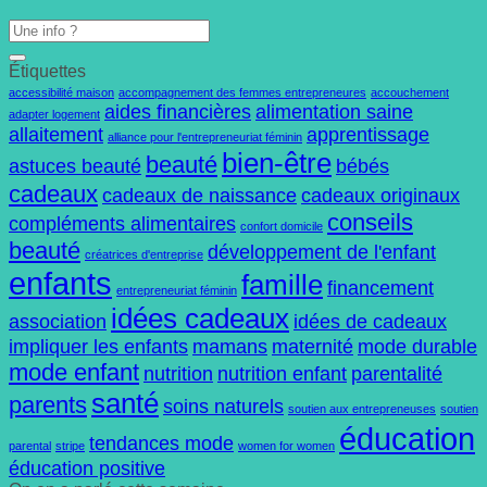
Étiquettes
accessibilité maison
accompagnement des femmes entrepreneures
accouchement
aides financières
alimentation saine
adapter logement
allaitement
apprentissage
alliance pour l'entrepreneuriat féminin
bien-être
beauté
astuces beauté
bébés
cadeaux
cadeaux de naissance
cadeaux originaux
conseils
compléments alimentaires
confort domicile
beauté
développement de l'enfant
créatrices d'entreprise
enfants
famille
financement
entrepreneuriat féminin
idées cadeaux
association
idées de cadeaux
impliquer les enfants
mamans
maternité
mode durable
mode enfant
nutrition
nutrition enfant
parentalité
santé
parents
soins naturels
soutien aux entrepreneuses
soutien
éducation
tendances mode
parental
stripe
women for women
éducation positive