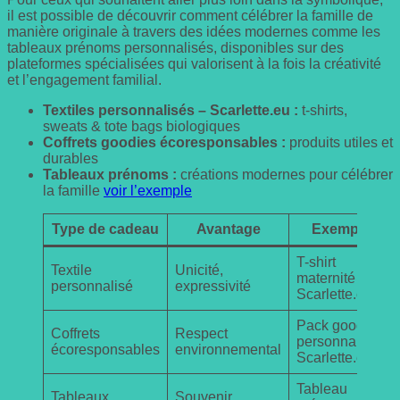
il est possible de découvrir comment célébrer la famille de
manière originale à travers des idées modernes comme les
tableaux prénoms personnalisés, disponibles sur des
plateformes spécialisées qui valorisent à la fois la créativité
et l’engagement familial.
Textiles personnalisés – Scarlette.eu :
t-shirts,
sweats & tote bags biologiques
Coffrets goodies écoresponsables :
produits utiles et
durables
Tableaux prénoms :
créations modernes pour célébrer
la famille
voir l’exemple
Type de cadeau
Avantage
Exemple
T-shirt
Textile
Unicité,
maternité
personnalisé
expressivité
Scarlette.eu
Pack goodies
Coffrets
Respect
personnalisés
écoresponsables
environnemental
Scarlette.eu
Tableau
Tableaux
Souvenir