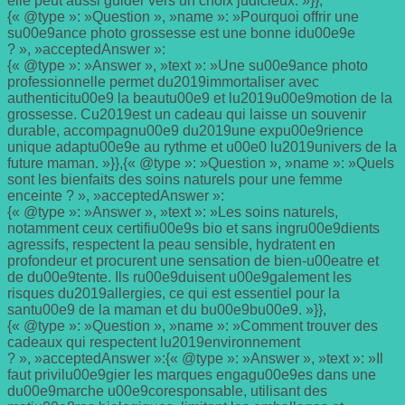
elle peut aussi guider vers un choix judicieux. »}},
{« @type »: »Question », »name »: »Pourquoi offrir une
su00e9ance photo grossesse est une bonne idu00e9e
? », »acceptedAnswer »:
{« @type »: »Answer », »text »: »Une su00e9ance photo
professionnelle permet du2019immortaliser avec
authenticitu00e9 la beautu00e9 et lu2019u00e9motion de la
grossesse. Cu2019est un cadeau qui laisse un souvenir
durable, accompagnu00e9 du2019une expu00e9rience
unique adaptu00e9e au rythme et u00e0 lu2019univers de la
future maman. »}},{« @type »: »Question », »name »: »Quels
sont les bienfaits des soins naturels pour une femme
enceinte ? », »acceptedAnswer »:
{« @type »: »Answer », »text »: »Les soins naturels,
notamment ceux certifiu00e9s bio et sans ingru00e9dients
agressifs, respectent la peau sensible, hydratent en
profondeur et procurent une sensation de bien-u00eatre et
de du00e9tente. Ils ru00e9duisent u00e9galement les
risques du2019allergies, ce qui est essentiel pour la
santu00e9 de la maman et du bu00e9bu00e9. »}},
{« @type »: »Question », »name »: »Comment trouver des
cadeaux qui respectent lu2019environnement
? », »acceptedAnswer »:{« @type »: »Answer », »text »: »Il
faut privilu00e9gier les marques engagu00e9es dans une
du00e9marche u00e9coresponsable, utilisant des