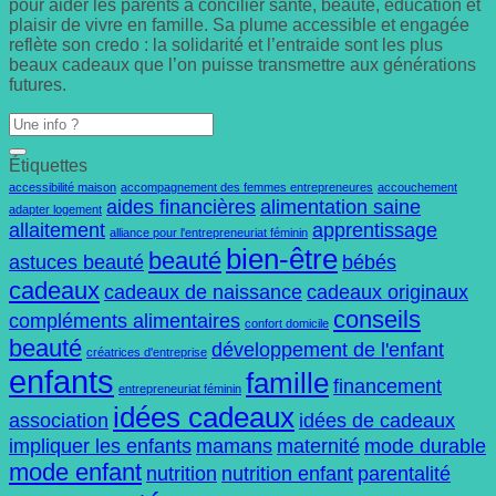
pour aider les parents à concilier santé, beauté, éducation et
plaisir de vivre en famille. Sa plume accessible et engagée
reflète son credo : la solidarité et l’entraide sont les plus
beaux cadeaux que l’on puisse transmettre aux générations
futures.
Étiquettes
accessibilité maison
accompagnement des femmes entrepreneures
accouchement
aides financières
alimentation saine
adapter logement
allaitement
apprentissage
alliance pour l'entrepreneuriat féminin
bien-être
beauté
astuces beauté
bébés
cadeaux
cadeaux de naissance
cadeaux originaux
conseils
compléments alimentaires
confort domicile
beauté
développement de l'enfant
créatrices d'entreprise
enfants
famille
financement
entrepreneuriat féminin
idées cadeaux
association
idées de cadeaux
impliquer les enfants
mamans
maternité
mode durable
mode enfant
nutrition
nutrition enfant
parentalité